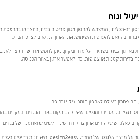
עיל ונוח
עם 2 דלתות, הוא ארון אחסון רב-תכליתי, המשמש לאחסון מגוון פריטים בבית, בחצר או 
ן לבחור בהתאם להעדפות השימוש, את הארון המתאים לצרכי הבית.
 בארגון הבית ובשמירה על סדר וניקיון. ניתן לחפש ארון שירות צר לאמבט
ה בדירות קטנות או צפופות, כדי לאפשר ארגון באזור הכניסה.
ם פתרון מעולה לאחסון חומרי ניקוי וכביסה.
ן מעילים, מטריות ומגפים, שאין להם מקום בארון הבגדים. במקרים בהם א
ים כאלו, יש שלוקחים ארון צר לחדר שינה, לשימוש ואחסנה של בגדים
ארון שירות מעוצב הוא אידיאלי, כאשר רוצים לשמור על מרא