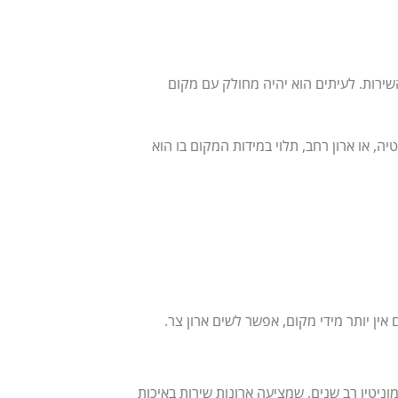
במרפסת השירות. לעיתים הוא יהיה מחולק עם מקום
יה, או ארון רחב, תלוי במידות המקום בו הוא
ין יותר מידי מקום, אפשר לשים ארון צר.
ה אלגנטי של החדר. design2easy, היא חנות רהיטים בעלת מוניטין רב שנים, שמציעה ארונות שירות באיכות