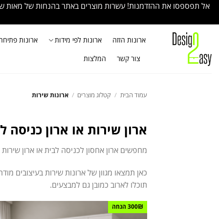
Ski
אל תפספסו את ההזדמנות! עשרות מוצרים באתר בהנחות של מאות שקלי
t
conten
ארונות הזזה
ארונות לפי מידות
ארונות פתיחה
צור קשר
המלצות
עמוד הבית
/
קטלוג מוצרים
/
ארונות שירות
ארון שירות או ארון כניסה 
מחפשים ארון אחסון לכניסה לבית או ארון שירות 
כאן תמצאו מגוון של ארונות שירות בעיצובים מוד
תוכלו לארוב כמובן גם למבצעים.
300₪ הנחה