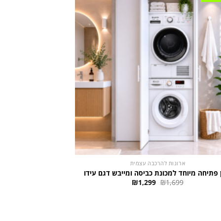
ארונות להרכבה עצמית
 פתיחה מיוחד למכונת כביסה ומייבש דגם עידו
המחיר
המחיר
₪
1,299
₪
1,699
המקורי
הנוכחי
היה:
הוא:
₪1,299.
₪1,699.