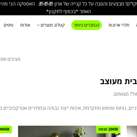
ם! מבצעים והטבה על כל קנייה של ארון 🎁🎁🎁 האספקה הכי מהירה בא
האתר *בכפוף לתקנון*
חדרי ארונות
הנמכרים ביותר
קטלוג מוצרים
אודות
טיפים
מציגים את כל ⁦10⁩ ה
לבית מעוצב
זול? מצאתם.
רניים, נוחות שימוש מתקדמת, איכות ייצור גבוהה ובמחירים אטרקטיביים
200₪ הנחה
400₪ הנחה