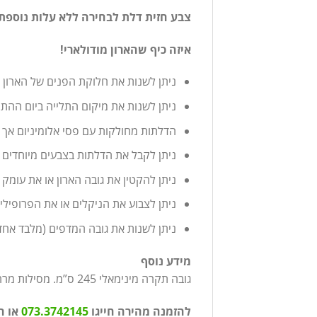
צבע חזית דלת לבחירה ללא עלות נוספת 
איזה כיף שהארון מודולארי!
ניתן לשנות את חלוקת הפנים של הארון 
ניתן לשנות את מיקום התלייה ביום ההת
הדלתות מחולקות עם פסי אלומיניום אך נ
ניתן לקבל את הדלתות בצבעים מיוחדים ב
ניתן להקטין את גובה הארון או את עומק
ניתן לצבוע את הניקלים או את הפרופיל
ניתן לשנות את גובה המדפים (מלבד אחד
מידע נוסף
גובה תקרה מינימאלי 245 ס”מ. מסילות מרחפות מאלומיניום עם מנגנון טריקה שקטה איכותית של חברת GAP איטליה.
להזמנה מהירה חייגו
073.3742145
או ה