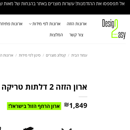
Ski
אל תפספסו את ההזדמנות! עשרות מוצרים באתר בהנחות של מאות שקלי
t
conten
ארונות הזזה
ארונות לפי מידות
ארונות פתיחה
צור קשר
המלצות
עמוד הבית
/
קטלוג מוצרים
/
סינון לפי מידות
/
ארונות הזזה ג
ארון הזזה 2 דלתות טריקה שקטה “פריז 160”
1,849
₪
ארון הרחף הזול בישראל!