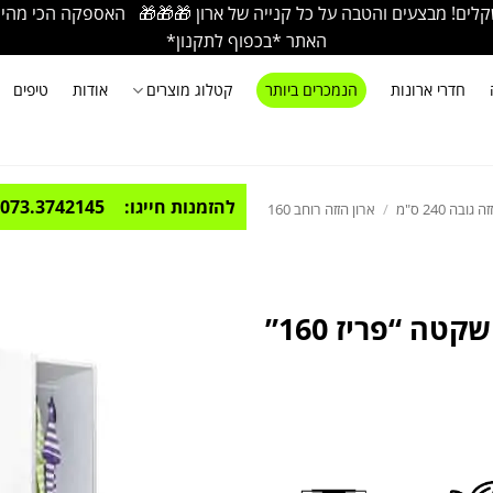
ם! מבצעים והטבה על כל קנייה של ארון 🎁🎁🎁 האספקה הכי מהירה בא
האתר *בכפוף לתקנון*
חדרי ארונות
הנמכרים ביותר
קטלוג מוצרים
אודות
טיפים
להזמנות חייגו:
073.3742145
ובה 240 ס"מ
/
ארון הזזה רוחב 160