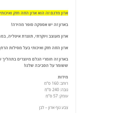
ארון מדגם זה הוא ארון הזזה חזק ואיכותי בעל מסילות הרחף של חברת GAP איטל
בארון זה יש אספקה סופר מהירה!
ארון מעוצב ויוקרתי, תוצרת איטליה, במ
ארון הזזה חזק ואיכותי בעל מסילות הרחף של חברת GAP איטליה. הארון מגיע עם טריקות שקטו
בארון זה חומרי הגלם מיוצרים בתהליך ש
ששומר על הסביבה שלנו!
מידות
רוחב: 160 ס”מ
גובה: 240 ס”מ
עומק: 57 ס”מ
צבע גוף ארון – לבן